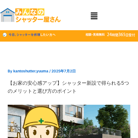
内
容
を
ス
キ
ッ
プ
By
kantoshutter.yuuma
/
2025年7月2日
【お家の安心感アップ】シャッター新設で得られる5つ
のメリットと選び方のポイント